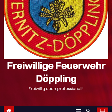
n
Freiwillige Feuerwehr
Döppling
Freiwillig doch professionell!