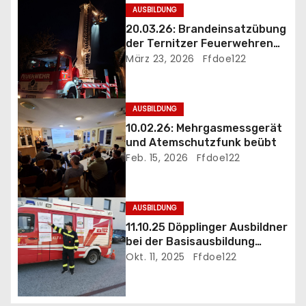
AUSBILDUNG
a
20.03.26: Brandeinsatzübung
der Ternitzer Feuerwehren
v
FF Döppling und FF St.Johann
März 23, 2026
Ffdoe122
i
g
AUSBILDUNG
10.02.26: Mehrgasmessgerät
a
und Atemschutzfunk beübt
Feb. 15, 2026
Ffdoe122
t
i
AUSBILDUNG
o
11.10.25 Döpplinger Ausbildner
bei der Basisausbildung
n
eingesetzt
Okt. 11, 2025
Ffdoe122