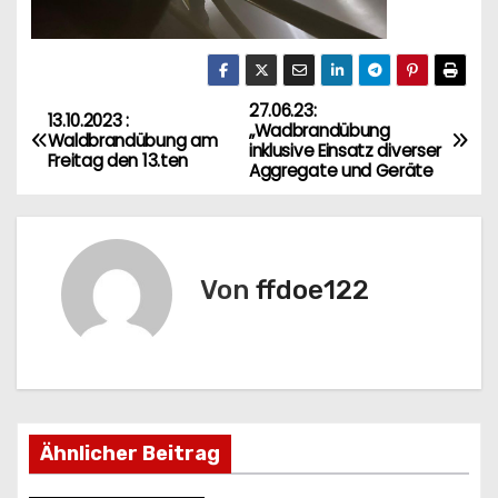
27.06.23:
B
13.10.2023 :
„Wadbrandübung
Waldbrandübung am
inklusive Einsatz diverser
e
Freitag den 13.ten
Aggregate und Geräte
i
t
Von
ffdoe122
r
a
g
s
Ähnlicher Beitrag
n