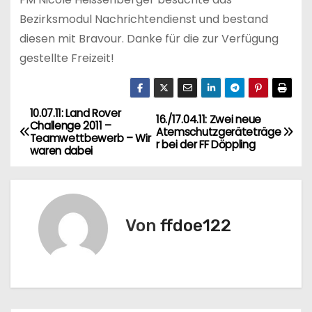
Bezirksmodul Nachrichtendienst und bestand
diesen mit Bravour. Danke für die zur Verfügung
gestellte Freizeit!
10.07.11: Land Rover
B
16./17.04.11: Zwei neue
Challenge 2011 –
Atemschutzgeräteträge
Teamwettbewerb – Wir
e
r bei der FF Döppling
waren dabei
i
t
Von
ffdoe122
r
a
g