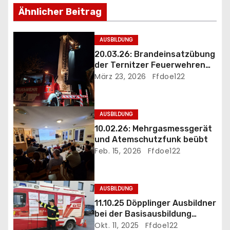
s
Ähnlicher Beitrag
n
AUSBILDUNG
a
20.03.26: Brandeinsatzübung
der Ternitzer Feuerwehren
v
FF Döppling und FF St.Johann
März 23, 2026
Ffdoe122
i
g
AUSBILDUNG
10.02.26: Mehrgasmessgerät
a
und Atemschutzfunk beübt
Feb. 15, 2026
Ffdoe122
t
i
AUSBILDUNG
o
11.10.25 Döpplinger Ausbildner
bei der Basisausbildung
n
eingesetzt
Okt. 11, 2025
Ffdoe122