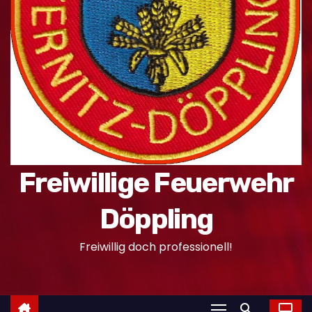
n
Freiwillige Feuerwehr
Döppling
Freiwillig doch professionell!