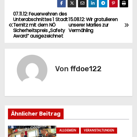
07.11.12: Feuerwehren des
B
Unterabschnittes 1 Stadt
15.08.12: Wir gratulieren
Ternitz mit dem NÖ
unserer Marlies zur
e
Sicherheitspreis „Safety
Vermähling
Award“ ausgezeichnet
i
t
r
Von
ffdoe122
a
g
s
Ähnlicher Beitrag
n
a
ALLGEMEIN
VERANSTALTUNGEN