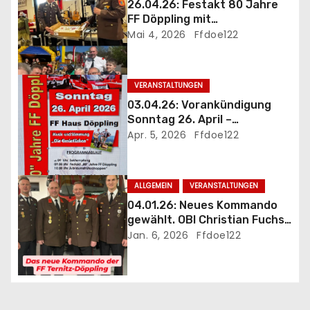
26.04.26: Festakt 80 Jahre
v
FF Döppling mit
Jubiläumsfrühschoppen
Mai 4, 2026
Ffdoe122
i
g
VERANSTALTUNGEN
a
03.04.26: Vorankündigung
Sonntag 26. April –
t
Jubiläumsfrühschoppen 80
Apr. 5, 2026
Ffdoe122
Jahre FF Döppling mit
i
Festakt
ALLGEMEIN
VERANSTALTUNGEN
o
04.01.26: Neues Kommando
n
gewählt. OBI Christian Fuchs
als Kommandant bestätigt
Jan. 6, 2026
Ffdoe122