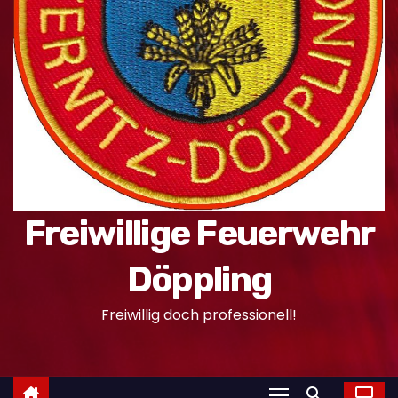
n
Freiwillige Feuerwehr
Döppling
Freiwillig doch professionell!