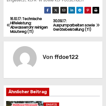
Eingesetzt: KLFA-W sowie KLF Pottschach
16.10.17: Technische
B
30.09.17:
Hilfeleistung:
Auspumparbeiten sowie
Abwasserrohr reinigen
e
Gerätebeistellung (T1)
Mautweg (T1)
i
t
Von
ffdoe122
r
a
g
s
Ähnlicher Beitrag
n
EINSÄTZE