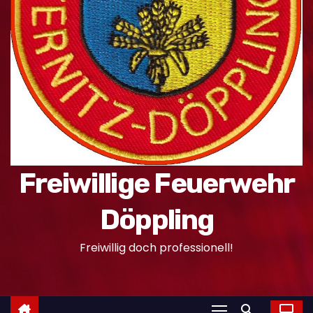
n
Freiwillige Feuerwehr
Döppling
Freiwillig doch professionell!