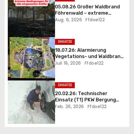
a
05.08.26 Großer Waldbrand
Föhrenwald – extreme
v
Einsatzbedingungen
Aug. 6, 2026
Ffdoe122
i
g
EINSÄTZE
18.07.26: Alarmierung
a
Vegetations- und Waldbrand
B3 Föhrenwald
Juli 19, 2026
Ffdoe122
t
i
EINSÄTZE
o
20.02.26: Technischer
Einsatz (T1) PKW Bergung
n
und Eigehilfe wegen
Feb. 26, 2026
Ffdoe122
heftigem Schneefall