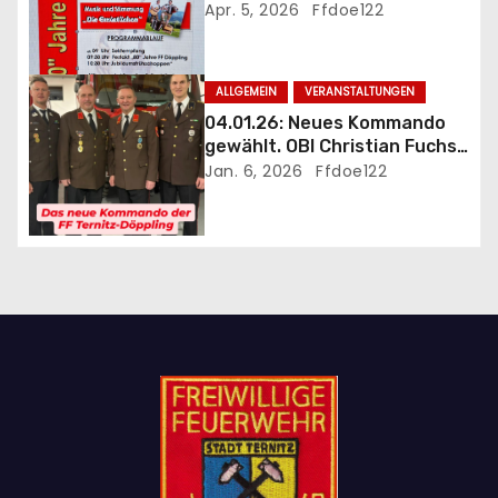
Jubiläumsfrühschoppen 80
Apr. 5, 2026
Ffdoe122
t
Jahre FF Döppling mit
Festakt
i
ALLGEMEIN
VERANSTALTUNGEN
o
04.01.26: Neues Kommando
gewählt. OBI Christian Fuchs
n
als Kommandant bestätigt
Jan. 6, 2026
Ffdoe122