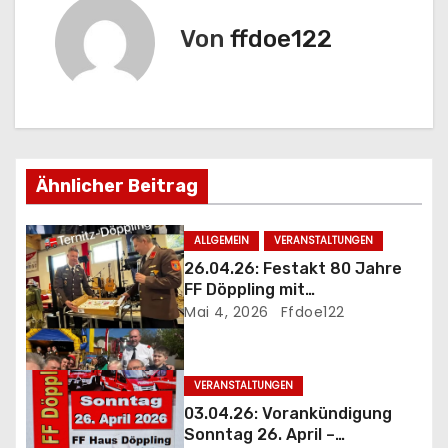
t
Von
ffdoe122
r
a
g
s
Ähnlicher Beitrag
n
ALLGEMEIN
VERANSTALTUNGEN
a
26.04.26: Festakt 80 Jahre
FF Döppling mit
v
Jubiläumsfrühschoppen
Mai 4, 2026
Ffdoe122
i
g
VERANSTALTUNGEN
03.04.26: Vorankündigung
a
Sonntag 26. April –