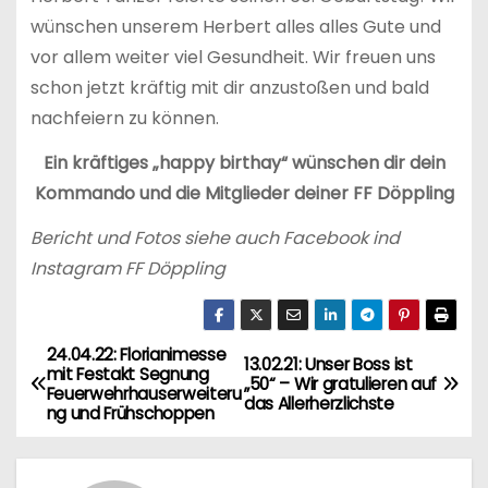
wünschen unserem Herbert alles alles Gute und
vor allem weiter viel Gesundheit. Wir freuen uns
schon jetzt kräftig mit dir anzustoßen und bald
nachfeiern zu können.
Ein kräftiges „happy birthay“ wünschen dir dein
Kommando und die Mitglieder deiner FF Döppling
Bericht und Fotos siehe auch Facebook ind
Instagram FF Döppling
24.04.22: Florianimesse
B
13.02.21: Unser Boss ist
mit Festakt Segnung
„50“ – Wir gratulieren auf
Feuerwehrhauserweiteru
e
das Allerherzlichste
ng und Frühschoppen
i