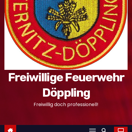
n
Freiwillige Feuerwehr
Döppling
Freiwillig doch professionell!