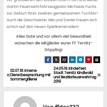
Gattin Feuerwehrfahrzeugpatin Michaela Fuchs
zur Geburt ihrer zweiten gemeinsamen Tochter!
Auch die Geschwister Mia und Daniel freuen sich
schon auf den neuen Spielkameraden!
Alles Gute und vor allem viel Gesundheit
wünschen die Mitglieder eurer FF Ternitz-
Döppling!
24.05.19: Kinderfest
B
02.07.19: Interne
Stadt Ternitz Kindlwald
Dienstbesprechung mit
und Bezirksfeuerwehrtag
e
Sommergrillerei
2019
i
t