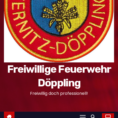
n
Freiwillige Feuerwehr
Döppling
Freiwillig doch professionell!