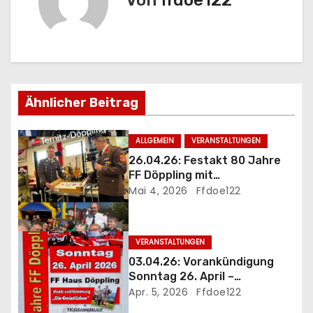
Von
ffdoe122
r
a
g
s
Ähnlicher Beitrag
n
ALLGEMEIN
VERANSTALTUNGEN
a
26.04.26: Festakt 80 Jahre
FF Döppling mit
v
Jubiläumsfrühschoppen
Mai 4, 2026
Ffdoe122
i
g
VERANSTALTUNGEN
03.04.26: Vorankündigung
a
Sonntag 26. April –
Jubiläumsfrühschoppen 80
Apr. 5, 2026
Ffdoe122
t
Jahre FF Döppling mit