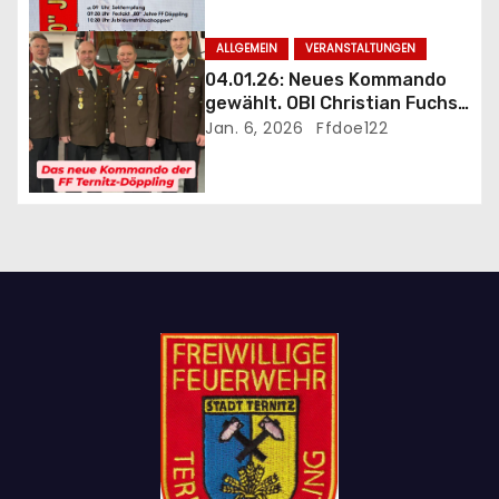
Festakt
i
ALLGEMEIN
VERANSTALTUNGEN
o
04.01.26: Neues Kommando
gewählt. OBI Christian Fuchs
n
als Kommandant bestätigt
Jan. 6, 2026
Ffdoe122