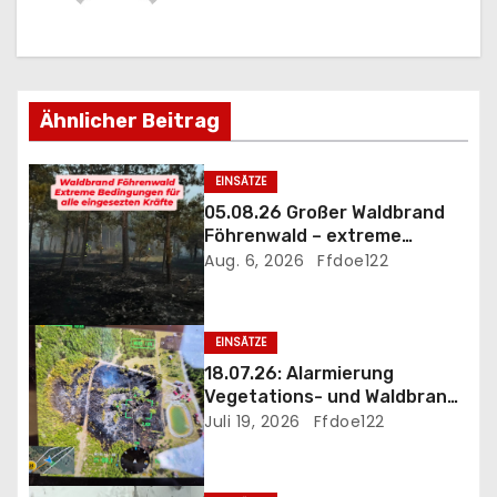
r
a
g
Ähnlicher Beitrag
s
EINSÄTZE
n
05.08.26 Großer Waldbrand
Föhrenwald – extreme
a
Einsatzbedingungen
Aug. 6, 2026
Ffdoe122
v
i
EINSÄTZE
18.07.26: Alarmierung
g
Vegetations- und Waldbrand
B3 Föhrenwald
Juli 19, 2026
Ffdoe122
a
t