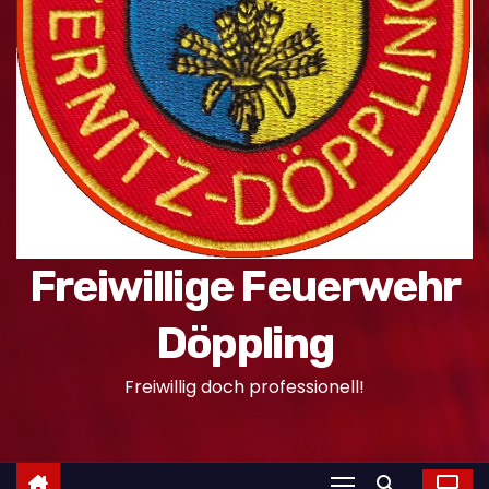
n
Freiwillige Feuerwehr
Döppling
Freiwillig doch professionell!