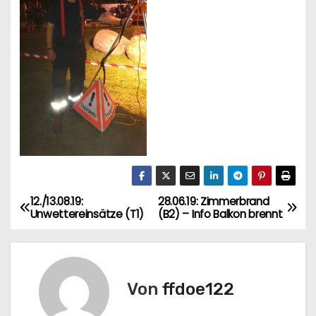
12./13.08.19:
28.06.19: Zimmerbrand
B
Unwettereinsätze (T1)
(B2) – Info Balkon brennt
e
i
Von
ffdoe122
t