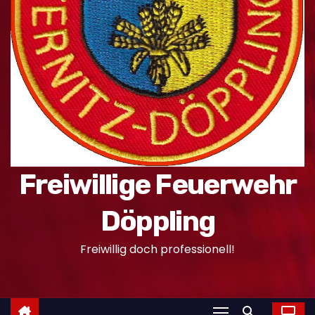
n
Freiwillige Feuerwehr
Döppling
Freiwillig doch professionell!