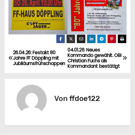
04.01.26: Neues
B
26.04.26: Festakt 80
Kommando gewählt. OBI
Jahre FF Döppling mit
Christian Fuchs als
e
Jubiläumsfrühschoppen
Kommandant bestätigt
i
t
Von
ffdoe122
r
a
g