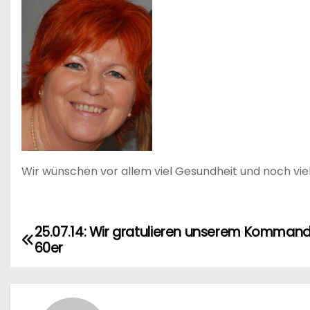
Wir wünschen vor allem viel Gesundheit und noch viel
25.07.14: Wir gratulieren unserem Kommand
B
60er
e
i