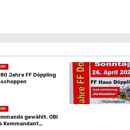
GEN
 80 Jahre FF Döppling
hschoppen
GEN
ommando gewählt. OBI
als Kommandant