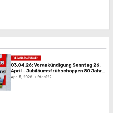
VERANSTALTUNGEN
03.04.26: Vorankündigung Sonntag 26.
April – Jubiläumsfrühschoppen 80 Jahre
FF Döppling mit Festakt
Apr. 5, 2026
Ffdoe122