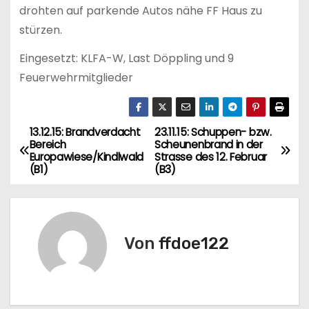
drohten auf parkende Autos nähe FF Haus zu
stürzen.
Eingesetzt: KLFA-W, Last Döppling und 9
Feuerwehrmitglieder
13.12.15: Brandverdacht
23.11.15: Schuppen- bzw.
B
Bereich
Scheunenbrand in der
Europawiese/Kindlwald
Strasse des 12. Februar
e
(B1)
(B3)
i
t
Von
ffdoe122
r
a