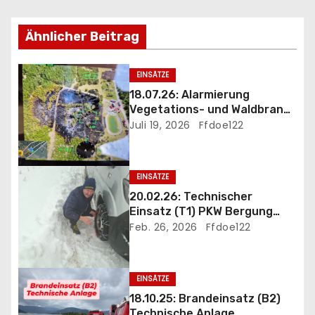
g
s
Ähnlicher Beitrag
n
EINSÄTZE
a
18.07.26: Alarmierung
Vegetations- und Waldbrand
v
B3 Föhrenwald
Juli 19, 2026
Ffdoe122
i
g
EINSÄTZE
20.02.26: Technischer
a
Einsatz (T1) PKW Bergung
und Eigehilfe wegen
Feb. 26, 2026
Ffdoe122
t
heftigem Schneefall
i
EINSÄTZE
o
18.10.25: Brandeinsatz (B2)
Technische Anlage