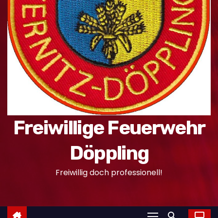
n
Freiwillige Feuerwehr
Döppling
Freiwillig doch professionell!