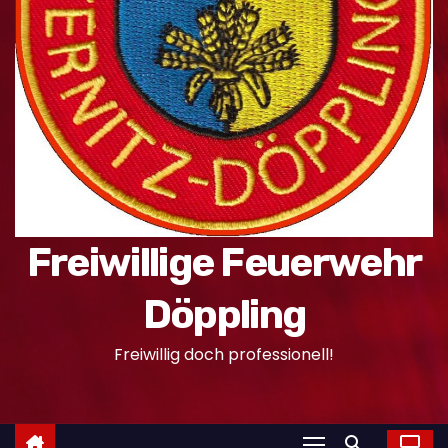
n
Freiwillige Feuerwehr
Döppling
Freiwillig doch professionell!