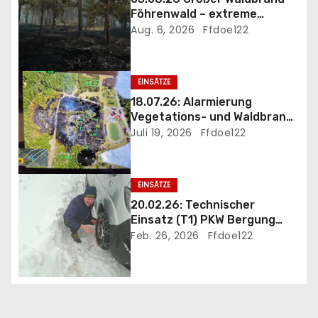
Föhrenwald – extreme
v
Einsatzbedingungen
Aug. 6, 2026
Ffdoe122
i
g
EINSÄTZE
18.07.26: Alarmierung
a
Vegetations- und Waldbrand
B3 Föhrenwald
Juli 19, 2026
Ffdoe122
t
i
EINSÄTZE
o
20.02.26: Technischer
Einsatz (T1) PKW Bergung
n
und Eigehilfe wegen
Feb. 26, 2026
Ffdoe122
heftigem Schneefall