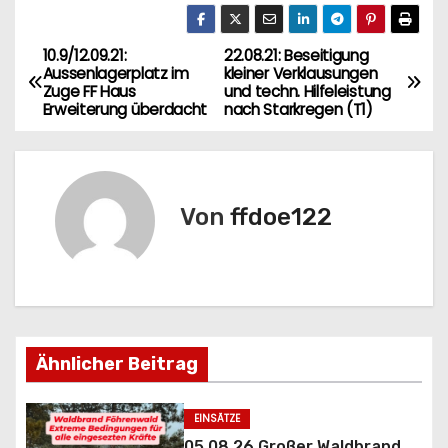
10.9/12.09.21:
22.08.21: Beseitigung
B
Aussenlagerplatz im
kleiner Verklausungen
Zuge FF Haus
und techn. Hilfeleistung
e
Erweiterung überdacht
nach Starkregen (T1)
i
t
Von
ffdoe122
r
a
g
s
Ähnlicher Beitrag
n
EINSÄTZE
a
05.08.26 Großer Waldbrand